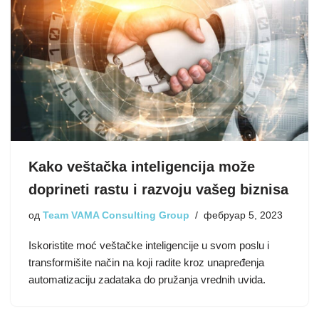
Kako veštačka inteligencija može
doprineti rastu i razvoju vašeg biznisa
од
Team VAMA Consulting Group
фебруар 5, 2023
Iskoristite moć veštačke inteligencije u svom poslu i
transformišite način na koji radite kroz unapređenja
automatizaciju zadataka do pružanja vrednih uvida.