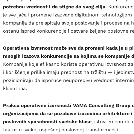
potrebnu vrednost i da stigne do svog cilja.
Konkurencij
je sve jača i promene izazvane digitalnom tehnologijom
kompanija da preispitaju svoje poslovanje i procese na h
ostanu ispred konkurencije i ostvare željene poslovne re
Operativna izvrsnost može sve da promeni kada je u pi
mnogih izazova konkurencije sa kojima se kompanije 
Kompanije koje efikasno koriste operativnu izvrsnost za
i korišćenje prilika imaju prednost na tržištu — i jedins
pozicioniraju da isporuče neuporedivu vrednost interni
klijentima.
Praksa operativne izvrsnosti VAMA Consulting Group 
organizacijama da se pozabave izazovima arhitekture i
poslovnih sposobnosti svetske klase
, istovremeno deluj
faktor u svakoj uspešnoj poslovnoj transformaciji.