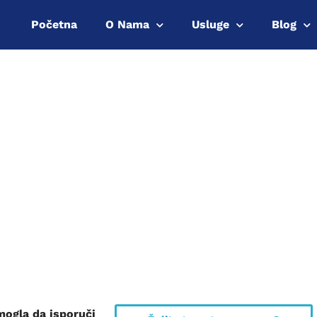
Početna
O Nama
Usluge
Blog
IZVRSNOST
racije i optimizujte ključne sposobnosti i tokove
mogla da isporuči