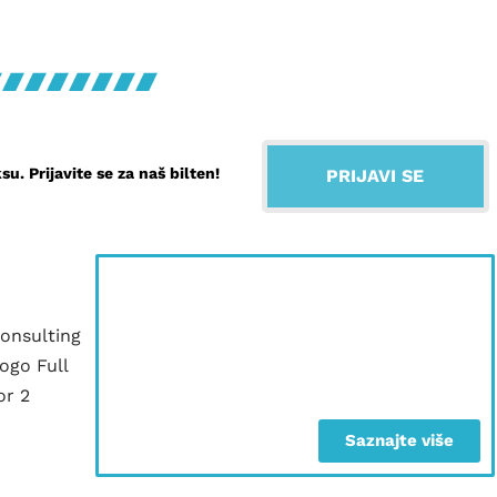
. Prijavite se za naš bilten!
PRIJAVI SE
Vašim
rukovodiocima je
potrebna pomoć?
Saznajte više