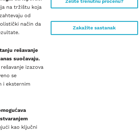
Želite trenutnu procenu?
a na tržištu koja
 zahtevaju od
olistički način da
Zakažite sastanak
zultate.
tanju rešavanje
danas suočavaju.
 rešavanje izazova
tveno se
m i eksternim
omogućava
 stvaranjem
ući kao ključni