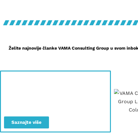
Želite najnovije članke VAMA Consulting Group u svom inboksu
Želite pomoć sa
pripremom
Pitch Deck-a?
Saznajte više