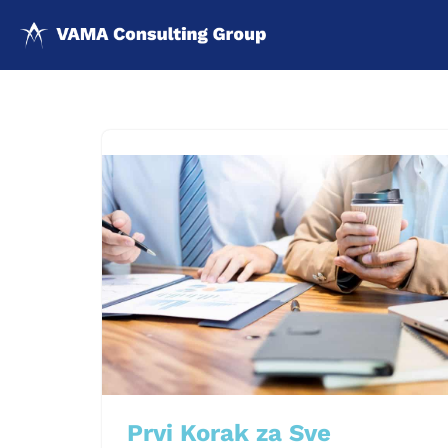
Скочи
на
садржај
Prvi Korak za Sve